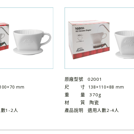
1
原廠型號 02001
尺 寸
100×70 mm
138×110×88 mm
重 量 370g
材 質 陶瓷
數1-2人
產品說明 適用人數2-4人