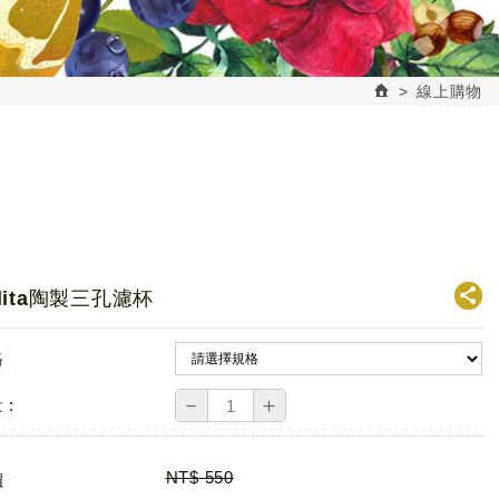
線上購物
lita陶製三孔濾杯
格
－
＋
 :
NT$
550
價