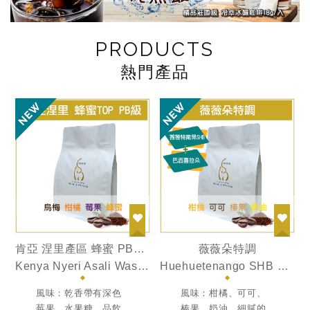
PRODUCTS
熱門產品
肯亞 涅里產區 蜂蜜 PB級 TOP
薇薇朵特調
e
Kenya Nyeri Asali Washed PB TOP
Huehuetenango SHB & B Blend
In
風味：乾香帶有深色
風味：柑橘、可可、
莓果、水果糖，品飲
榛果、奶油、細膩的