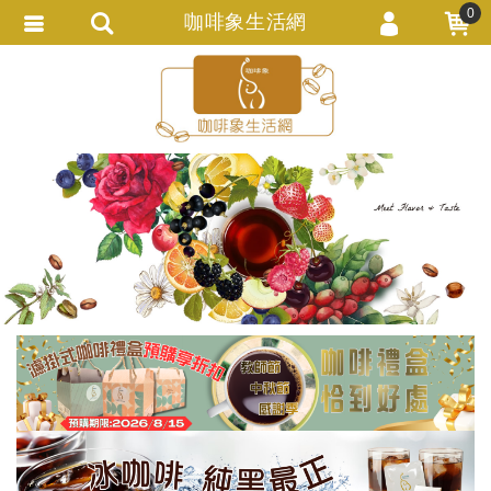
0
咖啡象生活網
會員登入
繁體中文
會員註冊
忘記密碼
訂單查詢
追蹤清單
匯款通知