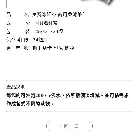
品 名 東爵冰紅茶 商用免濾茶包
成
分
阿薩姆紅茶
±2
25g
x
24
包
包
裝
保存 期 限 24個月
原 產 地 斯里蘭卡 印尼 肯亞
產品說明
每包約可沖泡
2000cc沸水，依所需濃淡增減。並可依需求
作成各式不同的茶飲。
回上頁