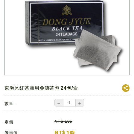
東爵冰紅茶商用免濾茶包 24包/盒
－
＋
數量 :
NT$
185
定價
NT$
185
優惠價