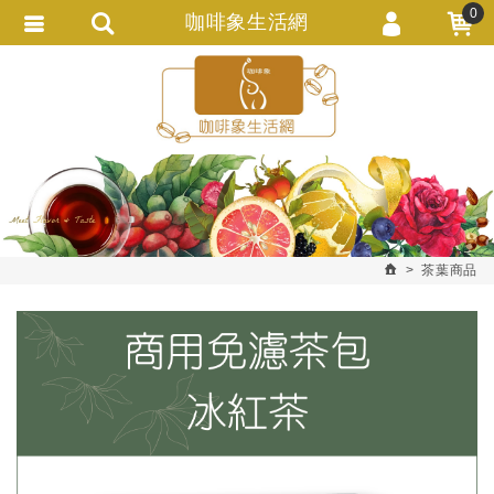
0
咖啡象生活網
會員登入
繁體中文
會員註冊
忘記密碼
訂單查詢
追蹤清單
茶葉商品
匯款通知