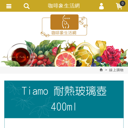
0
咖啡象生活網
會員登入
繁體中文
會員註冊
忘記密碼
訂單查詢
追蹤清單
線上購物
匯款通知