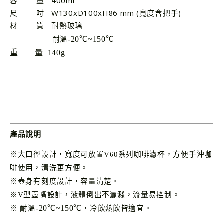
容 量 400ml
尺 吋 W130xD100xH86 mm (寬度含把手)
材 質
耐熱玻璃
-20
℃~150℃
耐溫
重 量 140g
產品說明
※大口徑設計
，
寬度可放置V60系列咖啡濾杯，方便手沖咖
啡使用
，清洗更方便。
※壺身有
刻度設計
，容量清楚。
※
V型壺嘴設計
，
液體倒出不灑濺
，流量易控制
。
-20
℃~150℃
※
耐溫
，
冷飲熱飲皆適宜
。