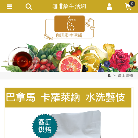
0
咖啡象生活網
會員登入
繁體中文
會員註冊
忘記密碼
訂單查詢
追蹤清單
線上購物
匯款通知