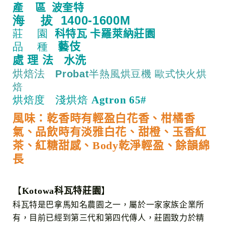
產 區 波奎特
海 拔 1400-1600M
莊 園
科特瓦 卡羅萊納莊園
藝伎
品 種
處 理 法 水洗
烘焙法
Probat半熱風烘豆機 歐式快火烘
焙
烘焙度 淺烘焙
Agtron 65#
風味：乾香時有輕盈白花香、柑橘香
氣、品飲時有淡雅白花、甜橙、玉香紅
茶、紅糖甜感、
Body乾淨輕盈、餘韻綿
長
【
Kotowa科瓦特莊園
】
科瓦特
是巴拿馬知名農園之一，
屬於一家家族企業所
有，目前已經到第三代和第四代傳人
，莊園
致力於精