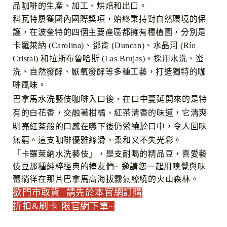
品咖啡的生產、加工、烘焙和出口
。
科瓦特屢獲國內國際獎項，始終秉持對自然環境的保
護，在波奎特的四個主要產區都擁有種植園，
分別是
卡羅萊納 (Carolina)、鄧肯 (Duncan)、水晶河 (Río
Cristal) 和拉斯布魯哈斯 (Las Brujas)。
採用水洗、蜜
洗、自然發酵、厭氧發酵等多種工藝，打造獨特的咖
啡風味。
巴拿馬水洗
藝伎
咖啡
入
口
後
，
在口中
蔓延開來
的是特
有的白花香
，交融著
柑橘
、
紅茶清香
的味道，它清爽
明亮
紅茶般的口感
在嚥下後仍縈繞於口中，令人回味
無窮。這
支
咖啡優雅絲滑，柔和又不失光彩。
「卡羅萊納水洗藝伎」，是支耐喝的精品豆
，
喜愛藝
伎豆那種純粹經典的捧友們~ 邀請您一起用嗅覺與味
蕾徜徉在那片巴拿馬高海拔霧氣繚繞的火山森林
。
欲門市取貨 請先於本官網訂購
折扣&刷卡 限官網下單~