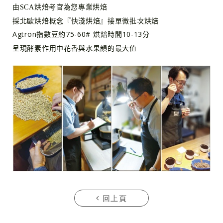
由SCA烘焙考官為您專業烘焙
採北歐烘焙概念『快淺烘焙』接單微批次烘焙
Agtron指數豆約75-60# 烘焙時間10-13分
呈現酵素作用中花香與水果韻的最大值
回上頁