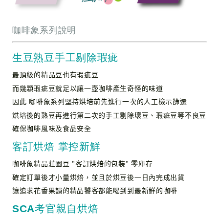
咖啡象系列說明
生豆熟豆手工剔除瑕疵
最頂級的精品豆也有瑕疵豆
而幾顆瑕疵豆就足以讓一壺咖啡產生奇怪的味道
因此 咖啡象系列堅持烘培前先進行一次的人工檢示篩選
烘培後的熟豆再進行第二次的手工剔除壞豆、瑕疵豆等不良豆
確保咖啡風味及食品安全
客訂烘焙 掌控新鮮
咖啡象精品莊園豆 "客訂烘焙的包裝" 零庫存
確定訂單後才小量烘焙，並且於烘豆後一日內完成出貨
讓追求花香果韻的精品饕客都能喝到到最新鮮的咖啡
SCA考官親自烘焙